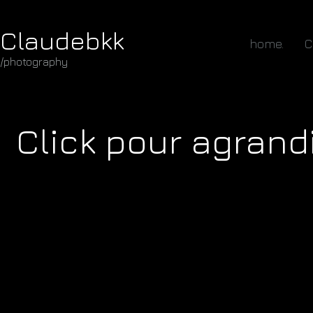
Claudebkk
home.
C
/photography
Click pour agrandi