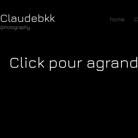
Claudebkk
home.
C
/photography
Click pour agrandi