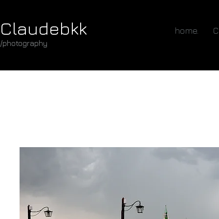
Claudebkk
home.
C
/photography