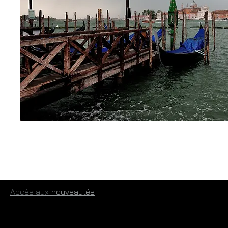
​
Accès aux
​nouveautés