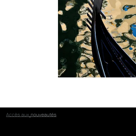
​
Accès aux
​nouveautés