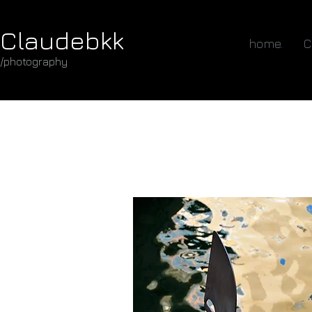
Claudebkk
home.
C
/photography