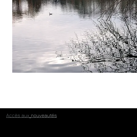
​
Accès aux
​nouveautés