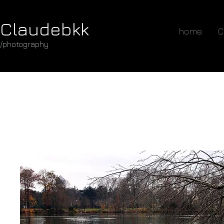
Claudebkk
home.
C
/photography