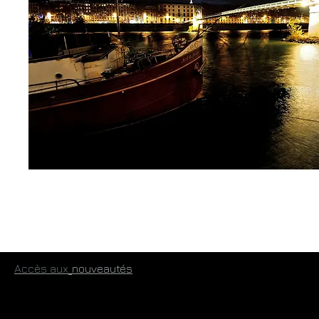
​
Accès aux
​nouveautés