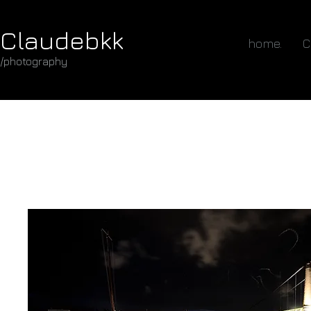
Claudebkk
home.
C
/photography