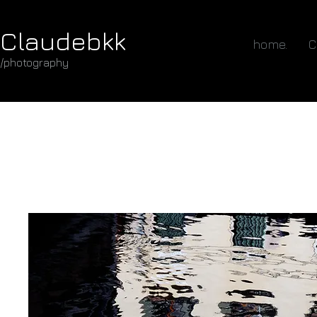
Claudebkk
home.
C
/photography