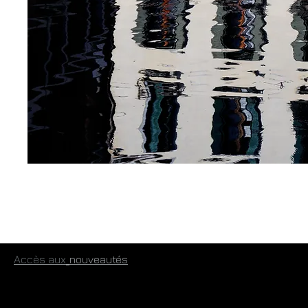
​
Accès aux
​nouveautés