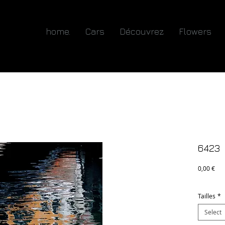
home.
Cars
Découvrez
Flowers
6423
Pri
0,00 €
Tailles
*
Select