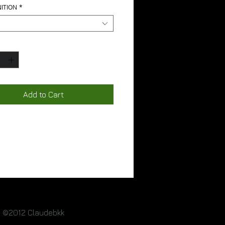
NITION
*
*
Add to Cart
©2012 Claudebkk