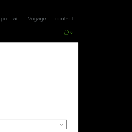
portrait
Voyage
contact
0
ce