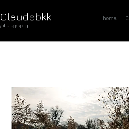
Claudebkk
home.
C
/photography