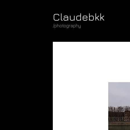
Claudebkk
/photography