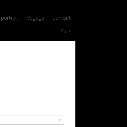
portrait
Voyage
contact
0
ce