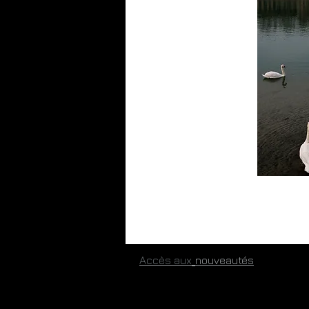
​
Accès aux
​nouveautés