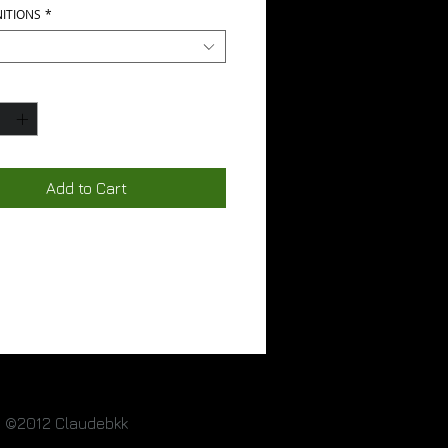
NITIONS
*
*
Add to Cart
©2012 Claudebkk