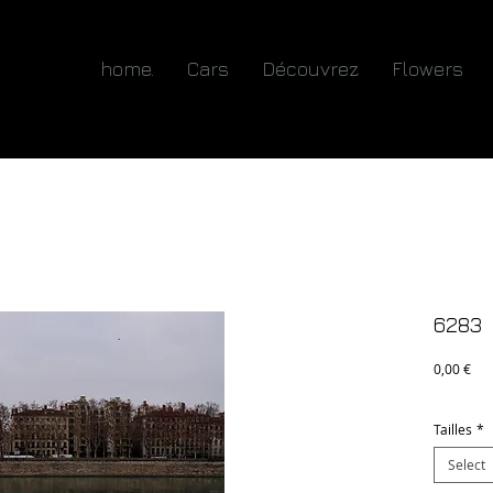
home.
Cars
Découvrez
Flowers
6283
Pri
0,00 €
Tailles
*
Select