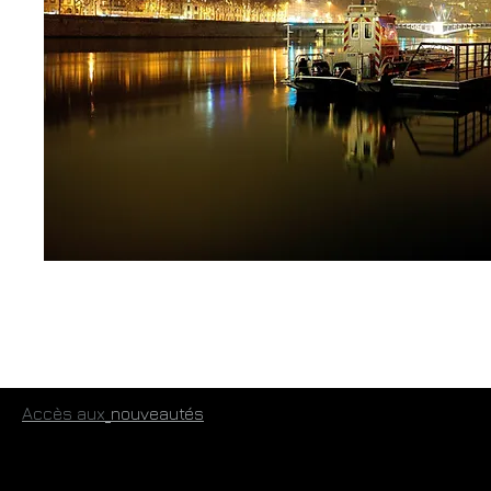
​
Accès aux
​nouveautés