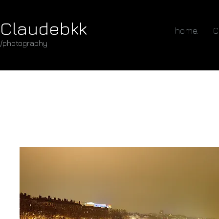
Claudebkk
home.
C
/photography