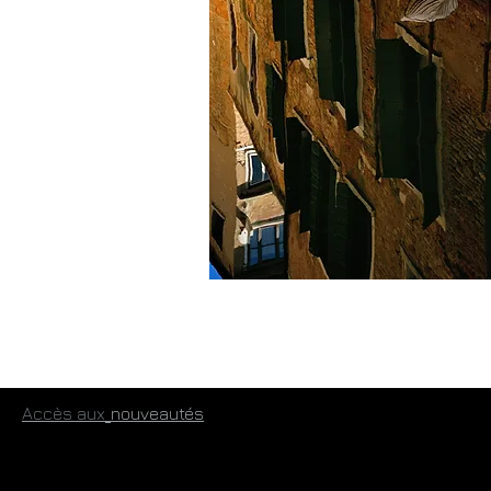
​
Accès aux
​nouveautés