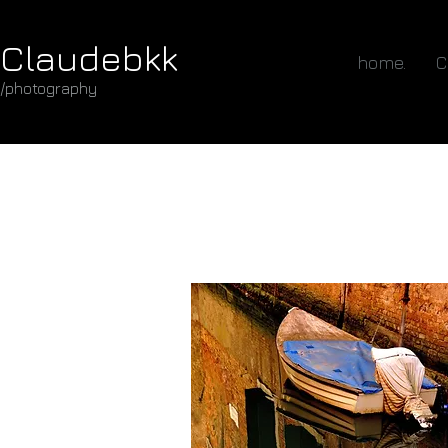
Claudebkk
home.
C
/photography