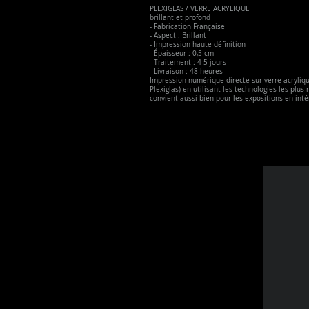
PLEXIGLAS / VERRE ACRYLIQUE
brillant et profond
- Fabrication Française
- Aspect : Brillant
- Impression haute définition
- Épaisseur : 0,5 cm
- Traitement : 4-5 jours
- Livraison : 48 heures
Impression numérique directe sur verre acryliq
Plexiglas) en utilisant les technologies les plus 
convient aussi bien pour les expositions en inté