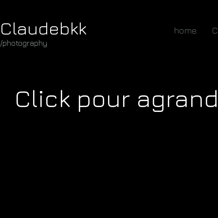
Claudebkk
home.
C
/photography
Click pour agrandi