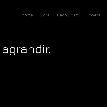
home.
Cars
Découvrez
Flowers
 agrandir.